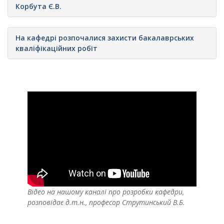
Корбута Є.В.
На кафедрі розпочалися захисти бакалаврських
кваліфікаційних робіт
Відео на нашому каналі про розробки кафедри,
розповідає д.т.н., професор Струтинський В.Б.