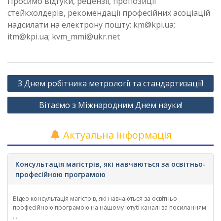
Просимо відгуки, рецензії, пропозиції
стейкхолдерів, рекомендації професійних асоціацій
надсилати на електрону пошту: km@kpi.ua;
itm@kpi.ua; kvm_mmi@ukr.net
Навігація
З Днем робітника метрології та стандартизації!
записів
Вітаємо з Міжнародним Днем науки!
Актуальна інформація
Консультація магістрів, які навчаються за освітньо-
професійною програмою
Відео консультація магістрів, які навчаються за освітньо-
професійною програмою на нашому ютуб каналі за посиланням
...