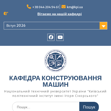
Перейти
до
+38 044 204 94 61
km@kpi.ua
вмісту
Вітаємо на нашій кафедрі
Вступ 2026
facebook
Ютуб
КАФЕДРА КОНСТРУЮВАННЯ
МАШИН
Національний технічний університет України "Київський
політехнічний інститут імені Ігоря Сікорського"
Шукати: