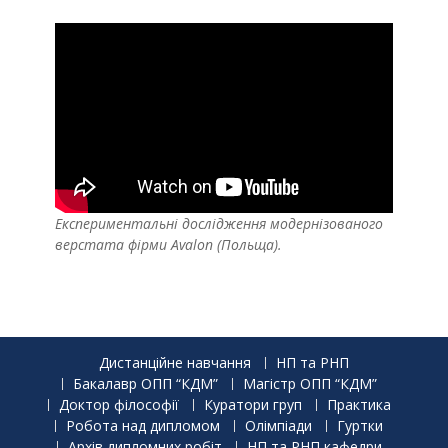
Експериментальні дослідження модернізованого
верстата фірми Avalon (Польща).
Дистанційне навчання
НП та РНП
Бакалавр ОПП “КДМ”
Магістр ОПП “КДМ”
Доктор філософії
Куратори груп
Практика
Робота над дипломом
Олімпіади
Гуртки
Архів дипломних робіт
НП та РНП кафедри