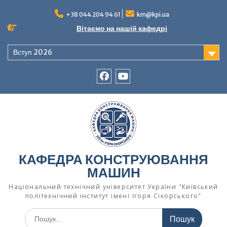
Перейти
до
+38 044 204 94 61
km@kpi.ua
вмісту
Вітаємо на нашій кафедрі
Вступ 2026
facebook
Ютуб
КАФЕДРА КОНСТРУЮВАННЯ
МАШИН
Національний технічний університет України "Київський
політехнічний інститут імені Ігоря Сікорського"
Шукати: