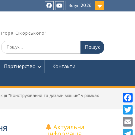
Вступ 2026
facebook
Ютуб
 Ігоря Сікорського"
Шукати:
Партнерство
Контакти
екції “Конструювання та дизайн машин” у рамках
F
a
T
ня
Актуальна
c
w
E
інформація