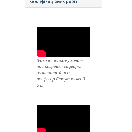
кваліфікаційних робіт
Відео на нашому каналі
про розробки кафедри,
розповідає д.т.н.,
професор Струтинський
В.Б.