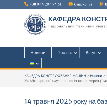
Перейти
+38 044 204 94 61
km@kpi.ua
В
до
вмісту
КАФЕДРА КОНС
Національний технічний універ
Новини
Про нас
Вступ
КАФЕДРА КОНСТРУЮВАННЯ МАШИН
>
Новини
>
XVI Міжнародної науково-технічної конференції м
14 травня 2025 року на ба