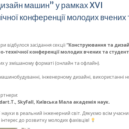
дизайн машин” у рамках XVI
ічної конференції молодих вчених 
ри відбулося засідання секції
“Конструювання та диза
о-технічної конференції молодих вчених та студент
их у змішаному форматі (онлайн та офлайн).
ашинобудуванні, інженерному дизайні, використанні но
артнери:
dart.T., SkyFall, Київська Мала академія наук.
ї науки в реальний інженерний світ. Дякуємо всім учасни
 інтерес до розвитку молодих фахівців!