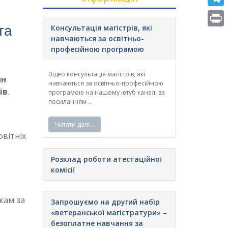
e
i
m
T
b
t
та
a
Консультація магістрів, які
e
o
P
навчаються за освітньо-
t
i
l
професійною програмою
o
r
e
l
e
k
i
r
Відео консультація магістрів, які
йн
g
n
навчаються за освітньо-професійною
ів
.
програмою на нашому ютуб каналі за
r
t
посиланням ...
a
Читати далі…
m
вітніх
Розклад роботи атестаційної
комісії
кам за
Запрошуємо на другий набір
«ветеранської магістратури» –
безоплатне навчання за