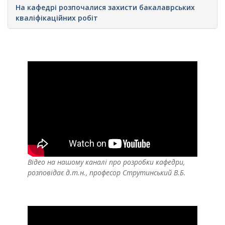
На кафедрі розпочалися захисти бакалаврських
кваліфікаційних робіт
Відео на нашому каналі про розробки кафедри,
розповідає д.т.н., професор Струтинський В.Б.