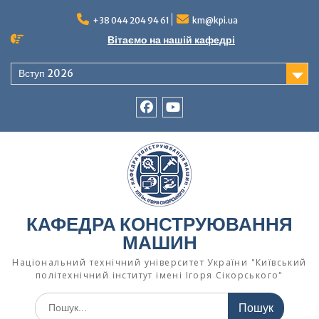
Перейти
до
+38 044 204 94 61
km@kpi.ua
вмісту
Вітаємо на нашій кафедрі
Вступ 2026
facebook
Ютуб
КАФЕДРА КОНСТРУЮВАННЯ
МАШИН
Національний технічний університет України "Київський
політехнічний інститут імені Ігоря Сікорського"
Шукати: