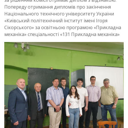
за рішенням комісії отримає диплом з відзнакою.
Попереду отримання дипломів про закінчення
Національного технічного університету України
«Київський політехнічний інститут імені Ігоря
Сікорського» за освітньою програмою «Прикладна
механіка» спеціальності «131 Прикладна механіка»