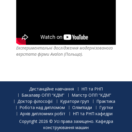
Експериментальні дослідження модернізованого
верстата фірми Avalon (Польща).
Дистанційне навчання
НП та РНП
Бакалавр ОПП “КДМ”
Магістр ОПП “КДМ”
Доктор філософії
Куратори груп
Практика
Робота над дипломом
Олімпіади
Гуртки
Архів дипломних робіт
НП та РНП кафедри
Copyright 2026 © Усі права захищено. Кафедра
конструювання машин