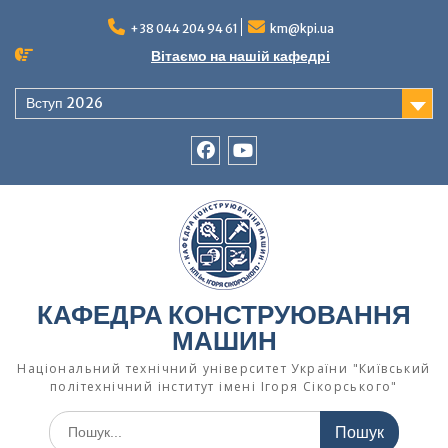
Перейти
до
+38 044 204 94 61
km@kpi.ua
вмісту
Вітаємо на нашій кафедрі
Вступ 2026
facebook
Ютуб
КАФЕДРА КОНСТРУЮВАННЯ
МАШИН
Національний технічний університет України "Київський
політехнічний інститут імені Ігоря Сікорського"
Шукати: