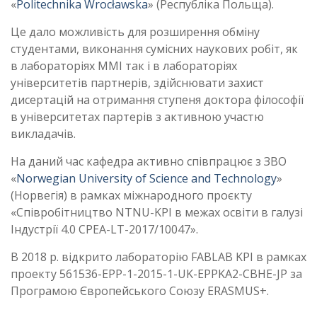
«
Politechnika Wrocławska
» (Республіка Польща).
Це дало можливість для розширення обміну
студентами, виконання сумісних наукових робіт, як
в лабораторіях ММІ так і в лабораторіях
університетів партнерів, здійснювати захист
дисертацій на отримання ступеня доктора філософії
в університетах партерів з активною участю
викладачів.
На даний час кафедра активно співпрацює з ЗВО
«
Norwegian University of Science and Technology
»
(Норвегія) в рамках міжнародного проєкту
«Співробітництво NTNU-KPI в межах освіти в галузі
Індустрії 4.0 CPEA-LT-2017/10047».
В 2018 р. відкрито лабораторію FABLAB KPI в рамках
проекту 561536-EPP-1-2015-1-UK-EPPKA2-CBHE-JP за
Програмою Європейського Союзу ERASMUS+.