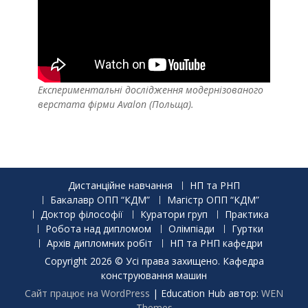
Експериментальні дослідження модернізованого
верстата фірми Avalon (Польща).
Дистанційне навчання
НП та РНП
Бакалавр ОПП “КДМ”
Магістр ОПП “КДМ”
Доктор філософії
Куратори груп
Практика
Робота над дипломом
Олімпіади
Гуртки
Архів дипломних робіт
НП та РНП кафедри
Copyright 2026 © Усі права захищено. Кафедра
конструювання машин
Сайт працює на WordPress
|
Education Hub автор:
WEN
Themes