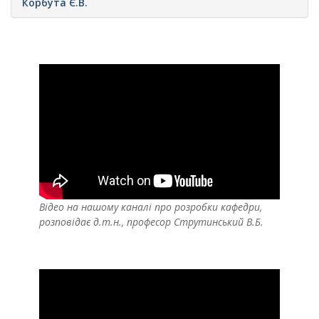
Корбута Є.В.
Відео на нашому каналі про розробки кафедри,
розповідає д.т.н., професор Струтинський В.Б.