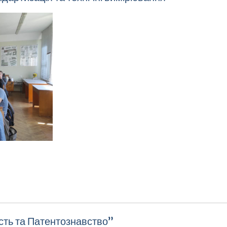
сть та Патентознавство”