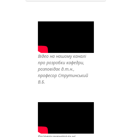
Відео на нашому каналі
про розробки кафедри,
розповідає д.т.н.,
професор Струтинський
В.Б.
Експериментальні