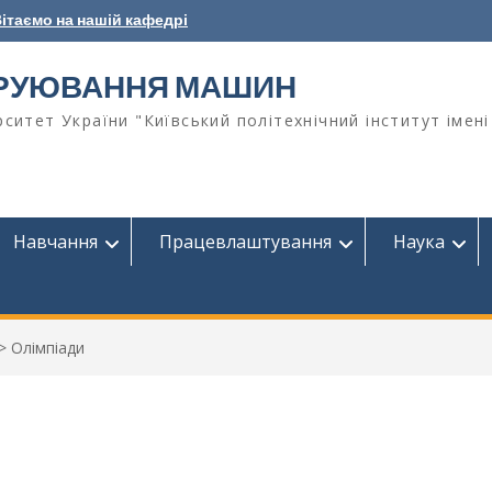
ітаємо на нашій кафедрі
ТРУЮВАННЯ МАШИН
ситет України "Київський політехнічний інститут імені
Навчання
Працевлаштування
Наука
>
Олімпіади