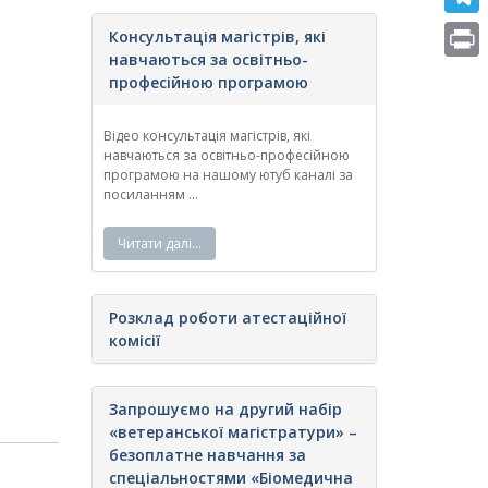
e
i
m
T
Консультація магістрів, які
b
t
a
навчаються за освітньо-
e
o
P
професійною програмою
t
i
l
o
r
e
l
e
Відео консультація магістрів, які
k
i
r
навчаються за освітньо-професійною
g
програмою на нашому ютуб каналі за
n
посиланням ...
r
t
a
Читати далі…
m
Розклад роботи атестаційної
комісії
Запрошуємо на другий набір
«ветеранської магістратури» –
безоплатне навчання за
спеціальностями «Біомедична