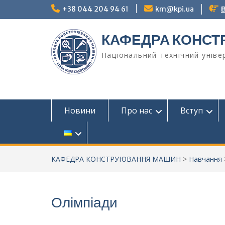
Перейти
+38 044 204 94 61
km@kpi.ua
В
до
вмісту
КАФЕДРА КОНС
Національний технічний універ
Новини
Про нас
Вступ
КАФЕДРА КОНСТРУЮВАННЯ МАШИН
>
Навчання
Олімпіади