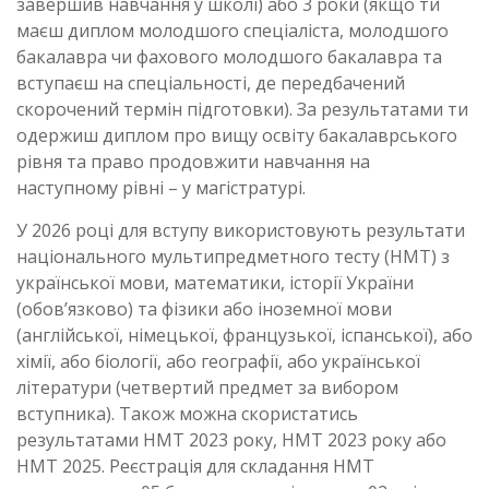
завершив навчання у школі) або 3 роки (якщо ти
маєш диплом молодшого спеціаліста, молодшого
бакалавра чи фахового молодшого бакалавра та
вступаєш на спеціальності, де передбачений
скорочений термін підготовки). За результатами ти
одержиш диплом про вищу освіту бакалаврського
рівня та право продовжити навчання на
наступному рівні – у магістратурі.
У 2026 році для вступу використовують результати
національного мультипредметного тесту (НМТ) з
української мови, математики, історії України
(обов’язково) та фізики або іноземної мови
(англійської, німецької, французької, іспанської), або
хімії, або біології, або географії, або української
літератури (четвертий предмет за вибором
вступника). Також можна скористатись
результатами НМТ 2023 року, НМТ 2023 року або
НМТ 2025. Реєстрація для складання НМТ