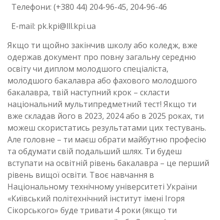
Телефони: (+380 44) 204-96-45, 204-96-46
E-mail: pk.kpi@lll.kpi.ua
Якщо ти щойно закінчив школу або коледж, вже
одержав документ про повну загальну середню
освіту чи диплом молодшого спеціаліста,
молодшого бакалавра або фахового молодшого
бакалавра, твій наступний крок – скласти
національний мультипредметний тест! Якщо ти
вже складав його в 2023, 2024 або в 2025 роках, ти
можеш скористатись результатами цих тестувань.
Але головне – ти маєш обрати майбутню професію
та обдумати свій подальший шлях. Ти будеш
вступати на освітній рівень бакалавра – це перший
рівень вищої освіти. Твоє навчання в
Національному технічному університеті України
«Київський політехнічний інститут імені Ігоря
Сікорського» буде тривати 4 роки (якщо ти