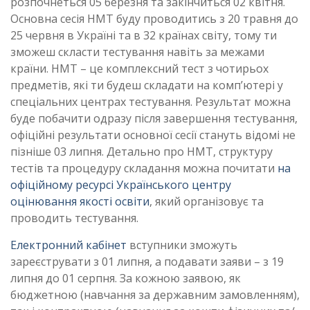
розпочнеться 05 березня та закінчиться 02 квітня.
Основна сесія НМТ буду проводитись з 20 травня до
25 червня в Україні та в 32 країнах світу, тому ти
зможеш скласти тестування навіть за межами
країни. НМТ – це комплексний тест з чотирьох
предметів, які ти будеш складати на комп’ютері у
спеціальних центрах тестування. Результат можна
буде побачити одразу після завершення тестування,
офіційні результати основної сесії стануть відомі не
пізніше 03 липня. Детально про НМТ, структуру
тестів та процедуру складання можна почитати
на
офіційному ресурсі Українського центру
оцінювання якості освіти
, який організовує та
проводить тестування.
Електронний кабінет
вступники зможуть
зареєструвати з 01 липня, а подавати заяви – з 19
липня до 01 серпня. За кожною заявою, як
бюджетною (навчання за державним замовленням),