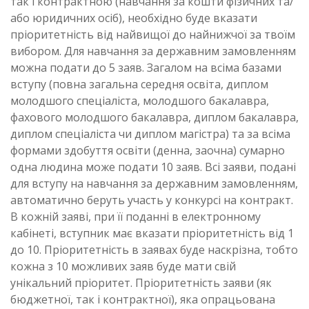
так і контрактною (навчання за кошти фізичних та/
або юридичних осіб), необхідно буде вказати
пріоритетність від найвищої до найнижчої за твоїм
вибором. Для навчання за державним замовленням
можна подати до 5 заяв. Загалом на всіма базами
вступу (повна загальна середня освіта, диплом
молодшого спеціаліста, молодшого бакалавра,
фахового молодшого бакалавра, диплом бакалавра,
диплом спеціаліста чи диплом магістра) та за всіма
формами здобуття освіти (денна, заочна) сумарно
одна людина може подати 10 заяв. Всі заяви, подані
для вступу на навчання за державним замовленням,
автоматично беруть участь у конкурсі на контракт.
В кожній заяві, при її поданні в електронному
кабінеті, вступник має вказати пріоритетність від 1
до 10. Пріоритетність в заявах буде наскрізна, тобто
кожна з 10 можливих заяв буде мати свій
унікальний пріоритет. Пріоритетність заяви (як
бюджетної, так і контрактної), яка опрацьована