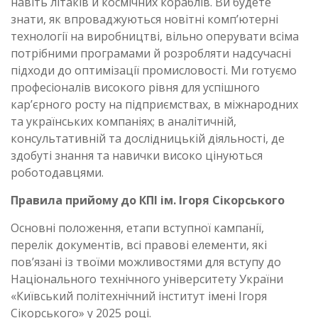
навіть літаків й космічних кораблів. Ви будете
знати, як впроваджуються новітні комп’ютерні
технології на виробництві, вільно оперувати всіма
потрібними програмами й розробляти надсучасні
підходи до оптимізації промисловості. Ми готуємо
професіоналів високого рівня для успішного
кар’єрного росту на підприємствах, в міжнародних
та українських компаніях; в аналітичній,
консультативній та дослідницькій діяльності, де
здобуті знання та навички високо цінуються
роботодавцями.
Правила прийому до КПІ ім. Ігоря Сікорського
Основні положення, етапи вступної кампанії,
перелік документів, всі правові елементи, які
пов’язані із твоїми можливостями для вступу до
Національного технічного університету України
«Київський політехнічний інститут імені Ігоря
Сікорського» у 2025 році.