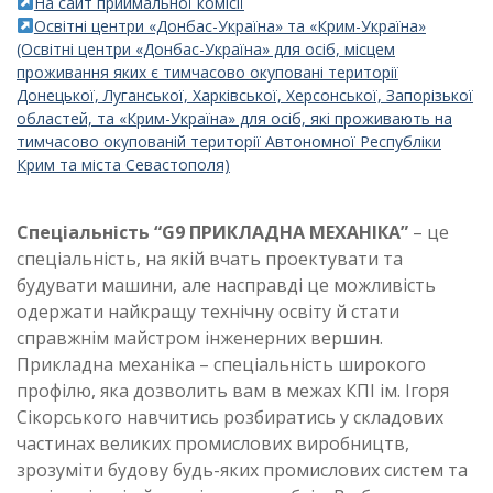
На сайт приймальної комісії
Освітні центри «Донбас-Україна» та «Крим-Україна»
(Освітні центри «Донбас-Україна» для осіб, місцем
проживання яких є тимчасово окуповані території
Донецької, Луганської, Харківської, Херсонської, Запорізької
областей, та «Крим-Україна» для осіб, які проживають на
тимчасово окупованій території Автономної Республіки
Крим та міста Севастополя)
Спеціальність “G9 ПРИКЛАДНА МЕХАНІКА”
– це
спеціальність, на якій вчать проектувати та
будувати машини, але насправді це можливість
одержати найкращу технічну освіту й стати
справжнім майстром інженерних вершин.
Прикладна механіка – спеціальність широкого
профілю, яка дозволить вам в межах КПІ ім. Ігоря
Сікорського навчитись розбиратись у складових
частинах великих промислових виробництв,
зрозуміти будову будь-яких промислових систем та