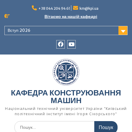
Перейти
до
+38 044 204 94 61
km@kpi.ua
вмісту
Вітаємо на нашій кафедрі
Вступ 2026
facebook
Ютуб
КАФЕДРА КОНСТРУЮВАННЯ
МАШИН
Національний технічний університет України "Київський
політехнічний інститут імені Ігоря Сікорського"
Шукати: