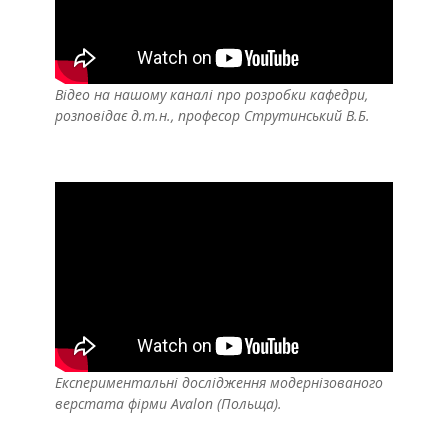
Відео на нашому каналі про розробки кафедри,
розповідає д.т.н., професор Струтинський В.Б.
Експериментальні дослідження модернізованого
верстата фірми Avalon (Польща).