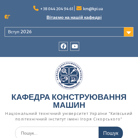
Перейти
до
+38 044 204 94 61
km@kpi.ua
вмісту
Вітаємо на нашій кафедрі
Вступ 2026
facebook
Ютуб
КАФЕДРА КОНСТРУЮВАННЯ
МАШИН
Національний технічний університет України "Київський
політехнічний інститут імені Ігоря Сікорського"
Шукати: