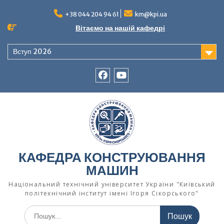
Перейти
до
+38 044 204 94 61
km@kpi.ua
вмісту
Вітаємо на нашій кафедрі
Вступ 2026
facebook
Ютуб
КАФЕДРА КОНСТРУЮВАННЯ
МАШИН
Національний технічний університет України "Київський
політехнічний інститут імені Ігоря Сікорського"
Шукати: