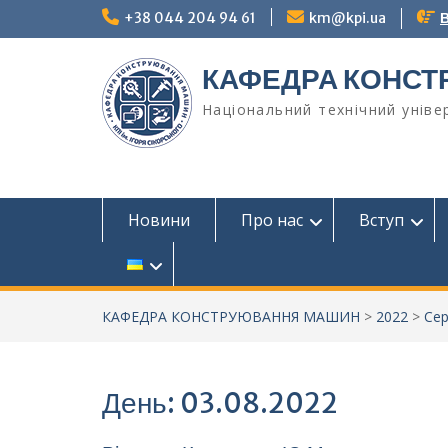
Перейти
+38 044 204 94 61
km@kpi.ua
В
до
вмісту
КАФЕДРА КОНС
Національний технічний універ
Новини
Про нас
Вступ
КАФЕДРА КОНСТРУЮВАННЯ МАШИН
>
2022
>
Се
День:
03.08.2022