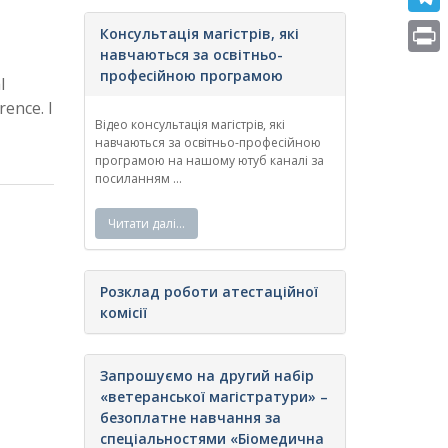
e
i
m
T
Консультація магістрів, які
b
t
a
навчаються за освітньо-
e
o
P
професійною програмою
t
l
i
l
o
r
rence. I
e
l
e
Відео консультація магістрів, які
k
i
r
навчаються за освітньо-професійною
g
програмою на нашому ютуб каналі за
n
посиланням ...
r
t
a
Читати далі…
m
Розклад роботи атестаційної
комісії
Запрошуємо на другий набір
«ветеранської магістратури» –
безоплатне навчання за
спеціальностями «Біомедична