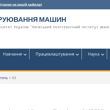
ітаємо на нашій кафедрі
ТРУЮВАННЯ МАШИН
ситет України "Київський політехнічний інститут імені
Навчання
Працевлаштування
Наука
рпень
>
03