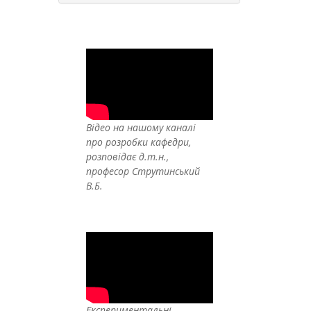
Відео на нашому каналі
про розробки кафедри,
розповідає д.т.н.,
професор Струтинський
В.Б.
Експериментальні