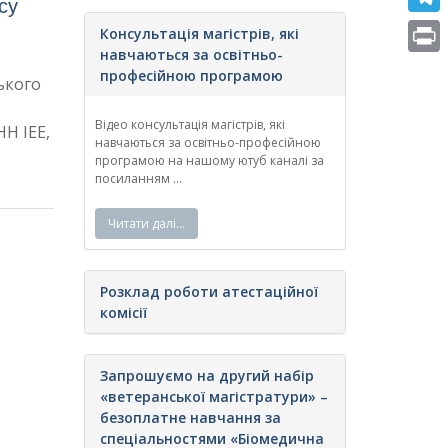
су
e
i
m
T
Консультація магістрів, які
b
t
a
навчаються за освітньо-
e
o
P
професійною програмою
t
ького
i
l
o
r
e
l
e
Відео консультація магістрів, які
НН ІЕЕ,
k
i
r
навчаються за освітньо-професійною
g
програмою на нашому ютуб каналі за
n
посиланням ...
r
t
a
Читати далі…
m
Розклад роботи атестаційної
комісії
Запрошуємо на другий набір
«ветеранської магістратури» –
безоплатне навчання за
спеціальностями «Біомедична