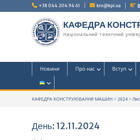
Перейти
+38 044 204 94 61
km@kpi.ua
В
до
вмісту
КАФЕДРА КОНС
Національний технічний універ
Новини
Про нас
Вступ
КАФЕДРА КОНСТРУЮВАННЯ МАШИН
>
2024
>
Ли
День:
12.11.2024