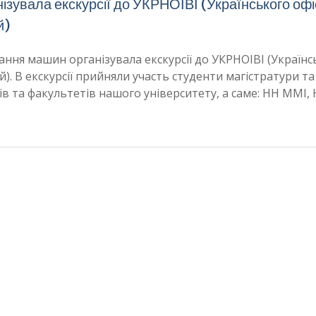
зувала екскурсії до УКРНОІВІ (Українського офі
й)
вання машин організувала екскурсії до УКРНОІВІ (Українс
й). В екскурсії прийняли участь студенти магістратури та
в та факультетів нашого університету, а саме: НН ММІ, 