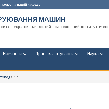
ітаємо на нашій кафедрі
ТРУЮВАННЯ МАШИН
ситет України "Київський політехнічний інститут імені
Навчання
Працевлаштування
Наука
стопад
>
12