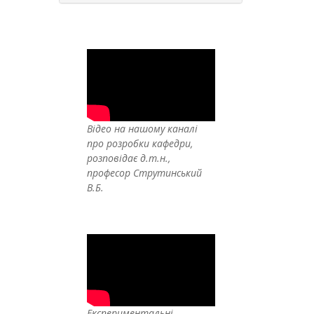
Відео на нашому каналі
про розробки кафедри,
розповідає д.т.н.,
професор Струтинський
В.Б.
Експериментальні