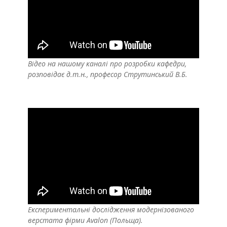
Відео на нашому каналі про розробки кафедри,
розповідає д.т.н., професор Струтинський В.Б.
Експериментальні дослідження модернізованого
верстата фірми Avalon (Польща).