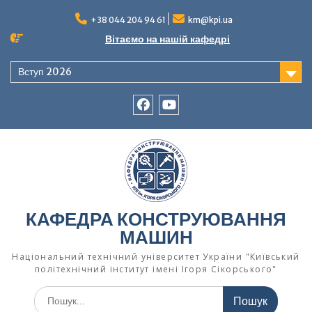
Перейти
до
+38 044 204 94 61
km@kpi.ua
вмісту
Вітаємо на нашій кафедрі
Вступ 2026
facebook
Ютуб
КАФЕДРА КОНСТРУЮВАННЯ
МАШИН
Національний технічний університет України "Київський
політехнічний інститут імені Ігоря Сікорського"
Шукати: