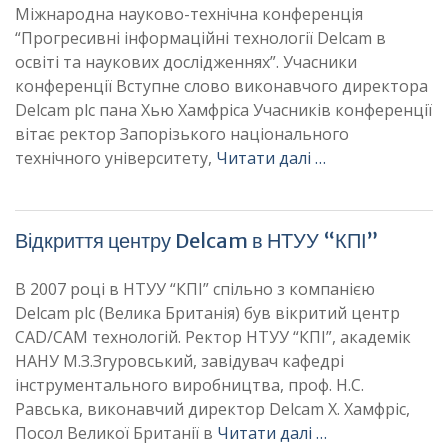
Міжнародна науково-технічна конференція
“Прогресивні інформаційні технології Delcam в
освіті та наукових дослідженнях”. Учасники
конференції Вступне слово виконавчого директора
Delcam plc пана Хью Хамфріса Учасників конференції
вітає ректор Запорізького національного
технічного університету,
Читати далі …
Відкриття центру Delcam в НТУУ “КПІ”
В 2007 році в НТУУ “КПІ” спільно з компанією
Delcam plc (Велика Британія) був вікритий центр
CAD/CAM технологій. Ректор НТУУ “КПІ”, академік
НАНУ М.З.Згуровський, завідувач кафедрі
інструментального виробництва, проф. Н.С.
Равська, виконавчий директор Delcam Х. Хамфріс,
Посол Великої Британії в
Читати далі …