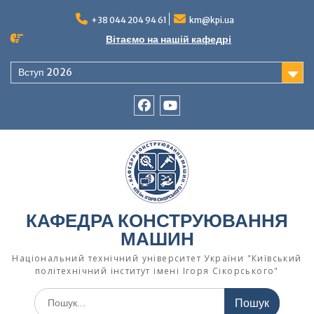
Перейти
до
+38 044 204 94 61
km@kpi.ua
вмісту
Вітаємо на нашій кафедрі
Вступ 2026
facebook
Ютуб
КАФЕДРА КОНСТРУЮВАННЯ
МАШИН
Національний технічний університет України "Київський
політехнічний інститут імені Ігоря Сікорського"
Шукати: