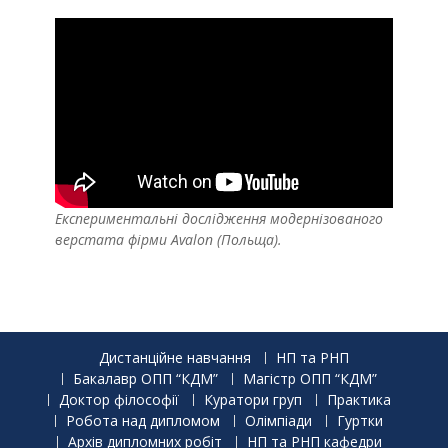
Експериментальні дослідження модернізованого
верстата фірми Avalon (Польща).
Дистанційне навчання
НП та РНП
Бакалавр ОПП “КДМ”
Магістр ОПП “КДМ”
Доктор філософії
Куратори груп
Практика
Робота над дипломом
Олімпіади
Гуртки
Архів дипломних робіт
НП та РНП кафедри