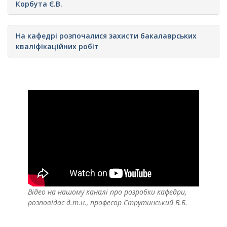
Корбута Є.В.
На кафедрі розпочалися захисти бакалаврських
кваліфікаційних робіт
Відео на нашому каналі про розробки кафедри,
розповідає д.т.н., професор Струтинський В.Б.