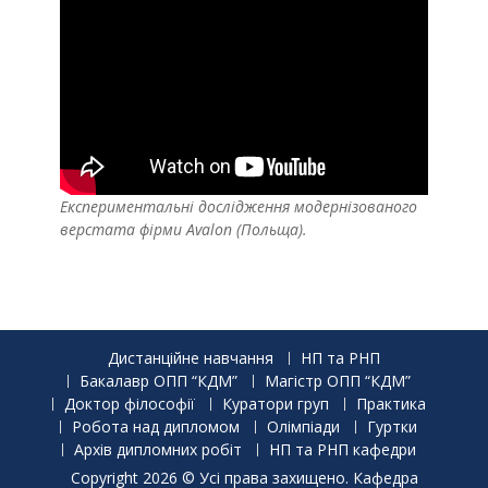
Експериментальні дослідження модернізованого
верстата фірми Avalon (Польща).
Дистанційне навчання
НП та РНП
Бакалавр ОПП “КДМ”
Магістр ОПП “КДМ”
Доктор філософії
Куратори груп
Практика
Робота над дипломом
Олімпіади
Гуртки
Архів дипломних робіт
НП та РНП кафедри
Copyright 2026 © Усі права захищено. Кафедра