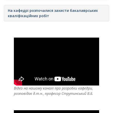
На кафедрі розпочалися захисти бакалаврських
кваліфікаційних робіт
Відео на нашому каналі про розробки кафедри,
розповідає д.т.н., професор Струтинський В.Б.