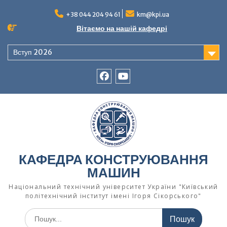
Перейти
до
+38 044 204 94 61
km@kpi.ua
вмісту
Вітаємо на нашій кафедрі
Вступ 2026
facebook
Ютуб
КАФЕДРА КОНСТРУЮВАННЯ
МАШИН
Національний технічний університет України "Київський
політехнічний інститут імені Ігоря Сікорського"
Шукати: