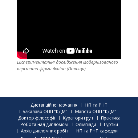
Експериментальні дослідження модернізованого
верстата фірми Avalon (Польща).
Дистанційне навчання
НП та РНП
Бакалавр ОПП “КДМ”
Магістр ОПП “КДМ”
Доктор філософії
Куратори груп
Практика
Робота над дипломом
Олімпіади
Гуртки
Архів дипломних робіт
НП та РНП кафедри