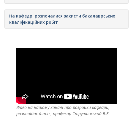
На кафедрі розпочалися захисти бакалаврських
кваліфікаційних робіт
Відео на нашому каналі про розробки кафедри,
розповідає д.т.н., професор Струтинський В.Б.