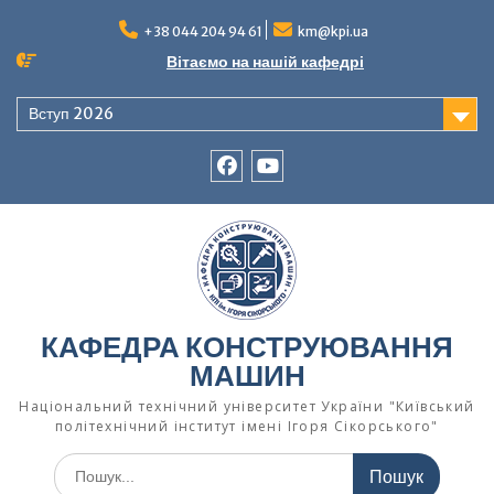
Перейти
до
+38 044 204 94 61
km@kpi.ua
вмісту
Вітаємо на нашій кафедрі
Вступ 2026
facebook
Ютуб
КАФЕДРА КОНСТРУЮВАННЯ
МАШИН
Національний технічний університет України "Київський
політехнічний інститут імені Ігоря Сікорського"
Шукати: