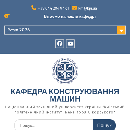
Перейти
до
+38 044 204 94 61
km@kpi.ua
вмісту
Вітаємо на нашій кафедрі
Вступ 2026
facebook
Ютуб
КАФЕДРА КОНСТРУЮВАННЯ
МАШИН
Національний технічний університет України "Київський
політехнічний інститут імені Ігоря Сікорського"
Шукати: