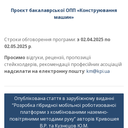
Проєкт бакалаврської ОПП «Конструювання
машин»
Строки обговорення програми:
з 02.04.2025 по
02.05.2025 р
.
Просимо
відгуки, рецензії, пропозиції
стейкхолдерів, рекомендації професійних асоціацій
надсилати на електронну пошту
:
km@kpi.ua
Навігація
Опублікована стаття в зарубіжному виданні
записів
“Розробка гібридної мобільної роботизованої
платформи з комбінованими наземно-
повітряними методами руху” авторів Кривошея
В.Р. та Кузнєцов Ю.М.